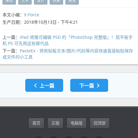
美化
艺术
设计
风景
高清
本文小编：
X-Force
生产日期：2018年10月13日 - 下午4:21
上一篇：
iPad 将推可编辑 PSD 的「PhotoShop 完整版」！现平板手
机 PS 可先用这些替代品
下一篇：
PasteEx - 将剪贴板文本/图片/代码等内容快速直接粘贴保存
成文件的小工具
上一篇
下一篇
首页
正版
电脑版
回顶部