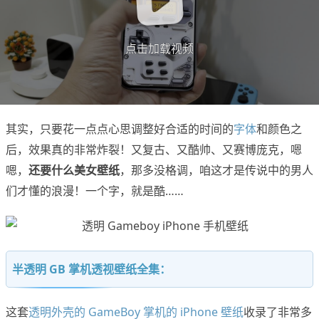
点击加载视频
其实，只要花一点点心思调整好合适的时间的
字体
和颜色之
后，效果真的非常炸裂！又复古、又酷帅、又赛博庞克，嗯
嗯，
还要什么美女壁纸
，那多没格调，咱这才是传说中的男人
们才懂的浪漫！一个字，就是酷……
半透明 GB 掌机透视壁纸全集：
这套
透明外壳的 GameBoy 掌机的 iPhone 壁纸
收录了非常多