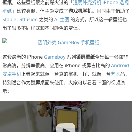
壁纸
，这些壁纸跟之前爆火过的「
透明外壳拆机 iPhone 透视
壁纸
」比较类似，但主题变成了
游戏机掌机
。同时由于借助了
Stable Diffusion
之类的
AI 生图
的方式，所以这一辑壁纸也
出了很多不同样式和不同颜色的变体。
这套最新的 iPhone
Gameboy
系列
锁屏壁纸
全集每一张都非
常高清，分辨率很高，应用在 iPhone 或屏占比高的
Android
安卓手机
上看起来就像一台真的掌机一样，就像一台
艺术
品，
特别适合作为
锁屏
桌面来使用。大家可以看看下面的视频演
示：