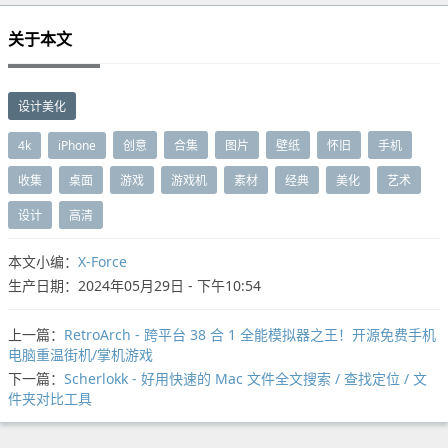
关于本文
设计美化
4k
iPhone
创意
合集
图片
壁纸
怀旧
手机
收集
桌面
游戏
游戏机
素材
经典
美化
艺术
设计
高清
本文小编：
X-Force
生产日期：2024年05月29日 - 下午10:54
上一篇：
RetroArch - 跨平台 38 合 1 全能模拟器之王！开源免费手机
电脑重温街机/掌机游戏
下一篇：
Scherlokk - 好用快速的 Mac 文件全文搜索 / 查找定位 / 文
件夹对比工具