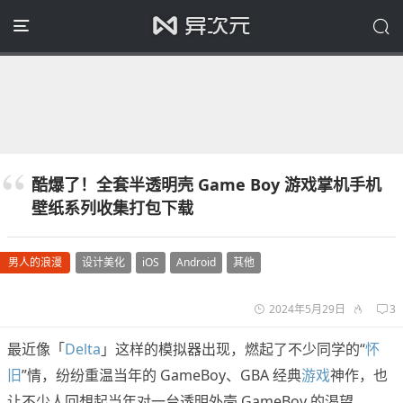
酷爆了！全套半透明壳 Game Boy 游戏掌机手机
壁纸系列收集打包下载
男人的浪漫
设计美化
iOS
Android
其他
2024年5月29日
3
最近像「
Delta
」这样的模拟器出现，燃起了不少同学的“
怀
旧
”情，纷纷重温当年的 GameBoy、GBA 经典
游戏
神作，也
让不少人回想起当年对一台透明外壳 GameBoy 的渴望。