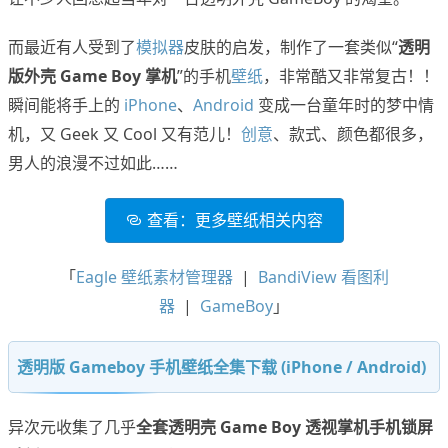
而最近有人受到了
模拟器
皮肤的启发，制作了一套类似“
透明
版外壳 Game Boy 掌机
”的手机
壁纸
，非常酷又非常复古！！
瞬间能将手上的
iPhone
、
Android
变成一台童年时的梦中情
机，又 Geek 又 Cool 又有范儿！
创意
、款式、颜色都很多，
男人的浪漫不过如此……
查看：更多壁纸相关内容
「
Eagle 壁纸素材管理器
|
BandiView 看图利
器
|
GameBoy
」
透明版 Gameboy 手机壁纸全集下载 (iPhone / Android)
异次元收集了几乎
全套透明壳 Game Boy 透视掌机手机锁屏