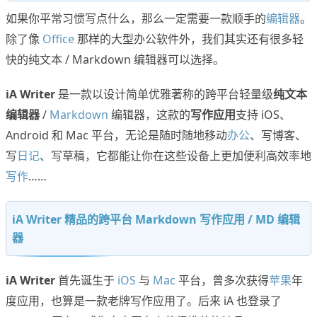
如果你平常习惯写点什么，那么一定需要一款顺手的
编辑器
。
除了像
Office
那样的大型办公软件外，我们其实还有很多轻
快的纯文本 / Markdown 编辑器可以选择。
iA Writer
是一款以设计简单优雅著称的跨平台轻量级
纯文本
编辑器
/
Markdown
编辑器，这款的
写作应用
支持 iOS、
Android 和 Mac 平台，无论是随时随地移动
办公
、写博客、
写
日记
、写草稿，它都能让你在这些设备上更加便利高效率地
写作
……
iA Writer 精品的跨平台 Markdown 写作应用 / MD 编辑
器
iA Writer
首先诞生于
iOS
与
Mac
平台，曾多次获得
苹果
年
度应用，也算是一款老牌写作应用了。后来 iA 也登录了