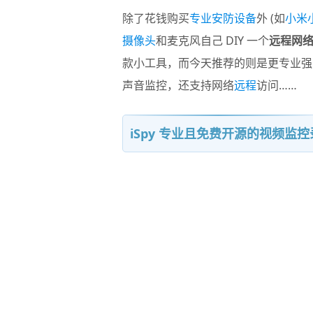
除了花钱购买
专业安防设备
外 (如
小米
摄像头
和麦克风自己 DIY 一个
远程网
款小工具，而今天推荐的则是更专业强
声音监控，还支持网络
远程
访问……
iSpy 专业且免费开源的视频监