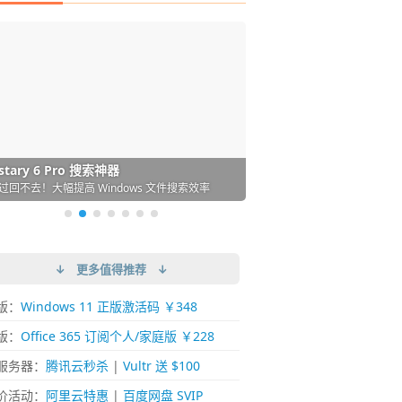
DM 必备的下载神器
istary 6 Pro 搜索神器
ences 桌面图标自动整理/美化神器
arallels Desktop 虚拟机
ownie 下载网络视频的神器 (Mac)
ypora - 极简好用的 Markdown 编辑器
强的 Windows 平台下载工具
过回不去！大幅提高 Windows 文件搜索效率
人必备！图标再多桌面也不再凌乱！
 Mac 上流畅运行 Windows (支持 M 芯片)
键下视频，超简单好用！谁用谁知道
覆写作体验！跨平台支持 Win / Mac
↓ 更多值得推荐 ↓
版：
Windows 11 正版激活码 ￥348
版：
Office 365 订阅个人/家庭版 ￥228
服务器：
腾讯云秒杀
|
Vultr 送 $100
价活动：
阿里云特惠
|
百度网盘 SVIP