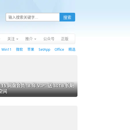
关注
推介
公众号
正版
Win11
微软
苹果
SetApp
Office
精选
115 网盘会员 “8 年 VIP” 送 30TB 长期
空间