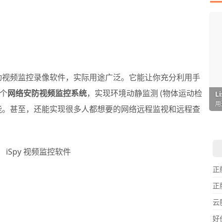
动视频监控录像软件，实际用途广泛。它能让你充分利用手
个
网络安防视频监控系统
，实现环境动静监测 (物体运动检
I
L
F
P
D
T
超
用
懒
在
一
颠
能。甚至，还能实现很多人都想要的网络远程监视和远程查
正
正
云
好