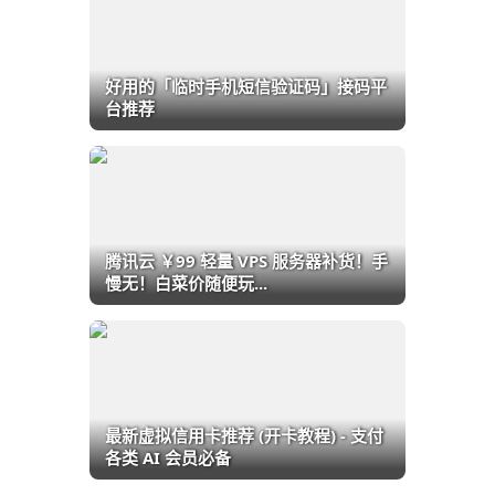
好用的「临时手机短信验证码」接码平
台推荐
腾讯云 ￥99 轻量 VPS 服务器补货！手
慢无！白菜价随便玩...
最新虚拟信用卡推荐 (开卡教程) - 支付
各类 AI 会员必备