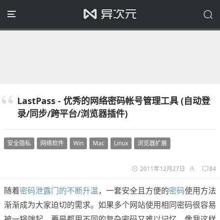
LastPass - 优秀的网络密码帐号管理工具 (自动登
录/同步/跨平台/浏览器插件)
安全隐私
网络软件
Win
Mac
Linux
浏览器扩展
2011年12月27日
84
随着
密码泄露门的不断升温
，一套安全且方便的
密码
使用方法
渐渐成为大家迫切的需求。如果多个网站使用相同密码很容易
被一锅端起，要是都用不同的复杂密码又难以记忆。像我这样