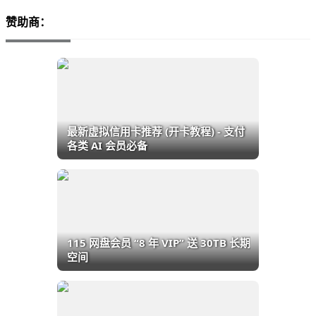
赞助商：
最新虚拟信用卡推荐 (开卡教程) - 支付
各类 AI 会员必备
115 网盘会员 “8 年 VIP” 送 30TB 长期
空间