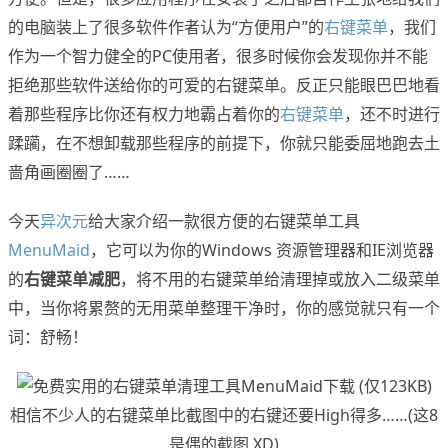
的电脑装上了很多软件作者认为“方便用户”的
右键菜单
，我们
作为一个智力健全的PC使用者，很多时候你会发现你并不能
拒绝那些软件送给你的可爱的右键菜单。反正只能眼巴巴地看
着那些程序比你还有权力地霸占着你的
右键菜单
，还不时进行
蹂躏，在不想卸载那些程序的前提下，你就只能委屈地跑去土
啬角画圈圈了……
今天
异次元
给大家介绍一款很方便的右键菜单工具
MenuMaid
，它可以为你的Windows 资源管理器和IE浏览器
的
右键菜单减肥
，将不用的右键菜单给清理掉或放入二级菜单
中，当你将累赘的无用菜单整理干净时，你的感觉就只有一个
词：舒畅！
相信不少人的右键菜单比截图中的右键还要High得多……(这8
是偶的截图 XD)