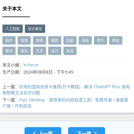
关于本文
人工智能
设计美化
图片
增强
抠图
摄影
智能
漫画
照片
精选
素材
美化
艺术
设计
高清
本文小编：
X-Force
生产日期：2024年08月8日 - 下午5:45
上一篇：
好用的虚拟信用卡推荐(开卡教程) - 解决 ChatGPT Plus 海淘
购物等无法支付问题
下一篇：
Frpc Desktop - 更简单的内网穿透工具！免费开源 / 桌面客
户端 / 开机启动
上一篇
下一篇