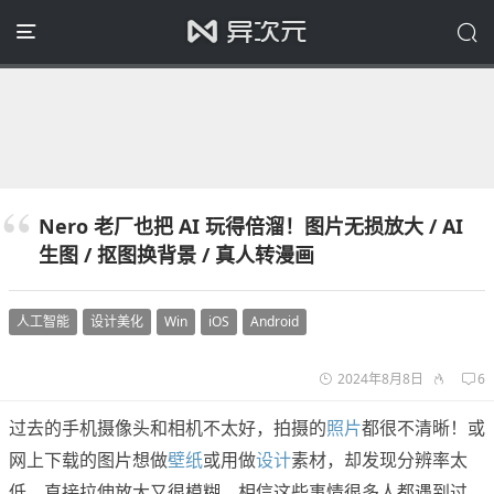
Nero 老厂也把 AI 玩得倍溜！图片无损放大 / AI
生图 / 抠图换背景 / 真人转漫画
人工智能
设计美化
Win
iOS
Android
2024年8月8日
6
过去的手机摄像头和相机不太好，拍摄的
照片
都很不清晰！或
网上下载的图片想做
壁纸
或用做
设计
素材，却发现分辨率太
低，直接拉伸放大又很模糊。相信这些事情很多人都遇到过。