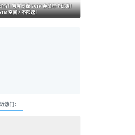
好价！夸克网盘 SVIP 会员年卡优惠！
6TB 空间 / 不限速！
近热门：