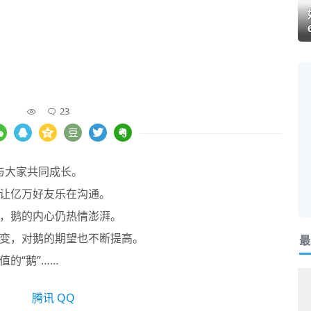
23
与大家共同成长。
让亿万好友乐在沟通。
，鹅的内心仍热情澎湃。
变，对鹅的期望也不断提高。
最
的“鹅”……