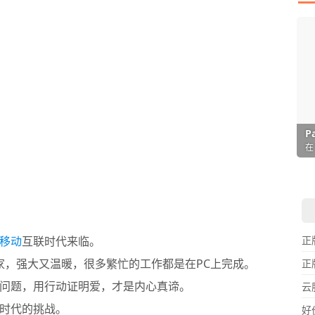
I
L
F
P
D
T
超
用
懒
在
一
颠
移动
互联时代来临。
正
家，强大又温暖，很多繁忙的工作都是在PC上完成。
正
问题，用行动证明爱，才是内心真谛。
云
时代的挑战。
好