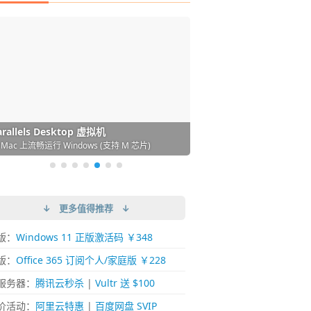
DM 必备的下载神器
istary 6 Pro 搜索神器
ences 桌面图标自动整理/美化神器
arallels Desktop 虚拟机
ownie 下载网络视频的神器 (Mac)
ypora - 极简好用的 Markdown 编辑器
强的 Windows 平台下载工具
过回不去！大幅提高 Windows 文件搜索效率
人必备！图标再多桌面也不再凌乱！
 Mac 上流畅运行 Windows (支持 M 芯片)
键下视频，超简单好用！谁用谁知道
覆写作体验！跨平台支持 Win / Mac
↓ 更多值得推荐 ↓
版：
Windows 11 正版激活码 ￥348
版：
Office 365 订阅个人/家庭版 ￥228
服务器：
腾讯云秒杀
|
Vultr 送 $100
价活动：
阿里云特惠
|
百度网盘 SVIP