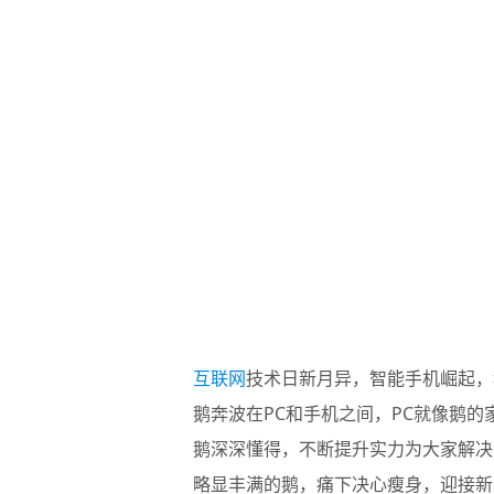
互联网
技术日新月异，智能手机崛起，
鹅奔波在PC和手机之间，PC就像鹅的
鹅深深懂得，不断提升实力为大家解决
略显丰满的鹅，痛下决心瘦身，迎接新