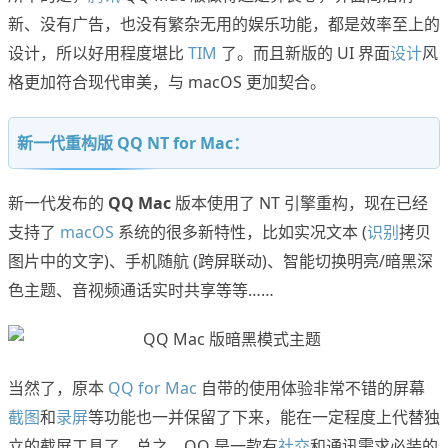
新、没有广告，也没有繁杂无用的娱乐功能，都是效率至上的
设计，所以好用程度堪比
TIM
了。而且新版的 UI 界面
设计
风
格更加符合现代审美，与 macOS 更加契合。
新一代重构版 QQ NT for Mac：
新一代发布的
QQ Mac
版本使用了 NT 引擎重构，现在已经
支持了
macOS
系统的很多新特性，比如实况文本 (
识别
拷贝
图片中的文字)、手机随航 (跨屏联动)、智能切换明亮/暗黑深
色主题、音视频通话实时共享等等……
当然了，原本
QQ for Mac
自带的使用体验非常不错的屏幕
截图
和
录屏
等功能也一并保留了下来，能在一定程度上代替独
立的截屏工具了。总之，QQ 是一款有
社交
和通讯需求必装的