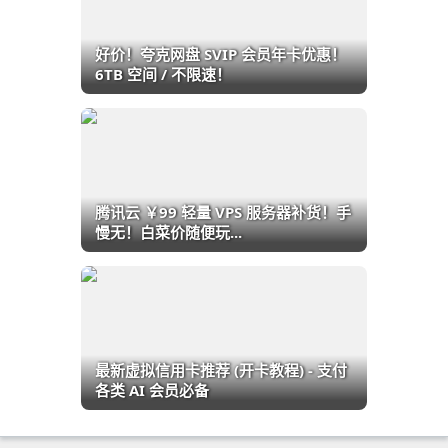
好价！夸克网盘 SVIP 会员年卡优惠！
6TB 空间 / 不限速！
腾讯云 ￥99 轻量 VPS 服务器补货！手
慢无！白菜价随便玩...
最新虚拟信用卡推荐 (开卡教程) - 支付
各类 AI 会员必备