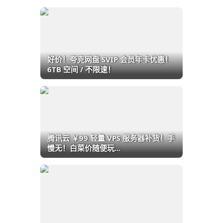
好价！夸克网盘 SVIP 会员年卡优惠！
6TB 空间 / 不限速！
腾讯云 ￥99 轻量 VPS 服务器补货！手
慢无！白菜价随便玩...