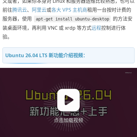
又或者，如果你本身对 Linux 和服务器运维比较熟悉，也可以
前往
腾讯云
、
阿里云
或
各大 VPS 主机商
租用一台按时计费的
服务器，使用
的方法安
apt-get install ubuntu-desktop
装桌面环境，再利用 VNC 或 xrdp 等方式
远程
控制进行体
验。
Ubuntu 26.04 LTS 新功能介绍视频：
点击加载视频