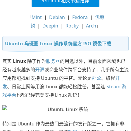
Linux 相关书籍推荐
「
Mint
|
Debian
|
Fedora
|
优麒
麟
|
Deepin
|
Rocky
|
Arch
」
Ubuntu 乌班图 Linux 操作系统官方 ISO 镜像下载
其实
Linux
除了作为
服务器
的用途以外，目前桌面领域也已
经有越来越多的
开源
或商业软件跨平台支持了，几乎所有主流
应用都能找到支持 Ubuntu 的平替。无论是
办公
、编程
开
发
、日常上网等用途 Linux 都能轻松胜任，甚至连
Steam 游
戏平台
也都已经完美支持 Linux 系统！
特别是 Ubuntu 作为最热门最流行的发行版之一，它拥有非