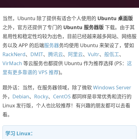
当然，Ubuntu 除了提供有适合个人使用的
Ubuntu 桌面版
之外，官方还提供了专门的
Ubuntu 服务器版
下载。由于其
易用性和稳定性均较为出色，目前已经越来越多网站、网络服
务以及 APP 的后端
服务器
务均使用 Ubuntu 来架设了，譬如
RackNerd
、
DMIT
、
腾讯云
、
阿里云
、
Vultr
、
般佤工
、
VirMach
等云服务也都提供 Ubuntu 作为推荐选择 (PS：
这
里有更多靠谱的 VPS 推荐
)。
题外话：当然，在服务器领域，除了微软
Windows Server
外，
Debian
、
Rocky
、
CentOS
都同样是非常优秀和流行的
Linux 发行版，个人也比较推荐！有兴趣的朋友都可以去看
看。
学习 Linux：