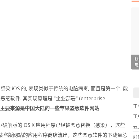
I
L
F
P
D
T
超
用
懒
在
一
颠
S X 感染 iOS 的, 表现类似于传统的电脑病毒, 而且是第一个, 能
软件. 其实现原理是 "企业部署" (enterprise
正
ker 主要来源是中国大陆的一些苹果盗版软件网站
.
正
版/破解版的 OS X 应用程序已经被恶意替换（感染），这些
云
中国某盗版网站的应用程序商店流出，这些恶意软件的下载量总
好