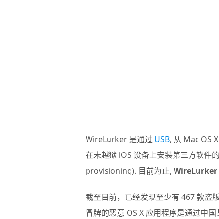
WireLurker 是通过
USB
, 从 Mac O
在未越狱 iOS 设备上安装第三方软件的恶意
provisioning). 目前为止,
WireLur
截至目前，已经发现至少有 467 款盗
冒牌的恶意 OS X 应用程序是通过