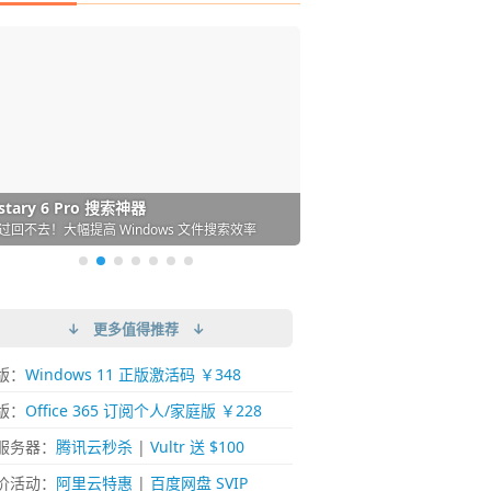
DM 必备的下载神器
istary 6 Pro 搜索神器
ences 桌面图标自动整理/美化神器
arallels Desktop 虚拟机
ownie 下载网络视频的神器 (Mac)
ypora - 极简好用的 Markdown 编辑器
强的 Windows 平台下载工具
过回不去！大幅提高 Windows 文件搜索效率
人必备！图标再多桌面也不再凌乱！
 Mac 上流畅运行 Windows (支持 M 芯片)
键下视频，超简单好用！谁用谁知道
覆写作体验！跨平台支持 Win / Mac
↓ 更多值得推荐 ↓
版：
Windows 11 正版激活码 ￥348
版：
Office 365 订阅个人/家庭版 ￥228
服务器：
腾讯云秒杀
|
Vultr 送 $100
价活动：
阿里云特惠
|
百度网盘 SVIP