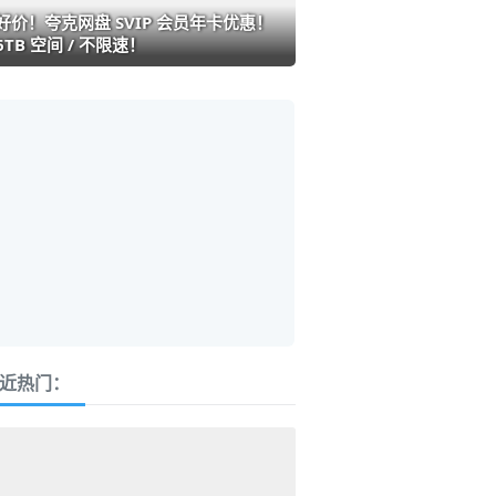
好价！夸克网盘 SVIP 会员年卡优惠！
6TB 空间 / 不限速！
近热门：