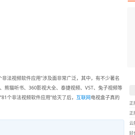
I
L
F
P
D
T
超
用
懒
在
一
颠
1个非法视频软件应用”涉及面非常广泛，其中，有不少著名
熊猫听书、360影视大全、泰捷视频、VST、兔子视频等
81个非法视频软件应用”给灭了后，
互联网
电视盒子真的
正
正
云
好