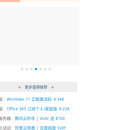
DM 必备的下载神器
istary 6 Pro 搜索神器
ences 桌面图标自动整理/美化神器
arallels Desktop 虚拟机
ownie 下载网络视频的神器 (Mac)
ypora - 极简好用的 Markdown 编辑器
强的 Windows 平台下载工具
过回不去！大幅提高 Windows 文件搜索效率
人必备！图标再多桌面也不再凌乱！
 Mac 上流畅运行 Windows (支持 M 芯片)
键下视频，超简单好用！谁用谁知道
覆写作体验！跨平台支持 Win / Mac
↓ 更多值得推荐 ↓
版：
Windows 11 正版激活码 ￥348
版：
Office 365 订阅个人/家庭版 ￥228
服务器：
腾讯云秒杀
|
Vultr 送 $100
价活动：
阿里云特惠
|
百度网盘 SVIP