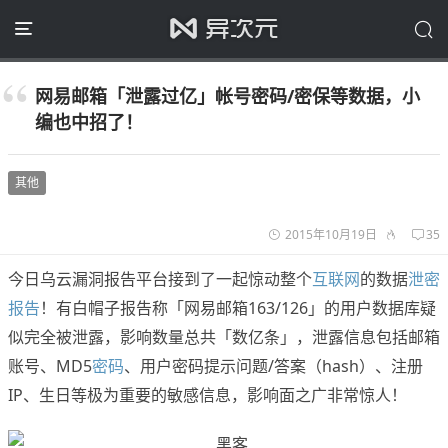
网易邮箱「泄露过亿」帐号密码/密保等数据，小
编也中招了！
其他
2015年10月19日
35
今日乌云漏洞报告平台接到了一起惊动整个
互联网
的数据
泄密
报告
！有白帽子报告称「网易邮箱163/126」的用户数据库疑
似完全被泄露，影响数量总共「数亿条」，泄露信息包括邮箱
账号、MD5
密码
、用户密码提示问题/答案（hash）、注册
IP、生日等极为重要的敏感信息，影响面之广非常惊人！