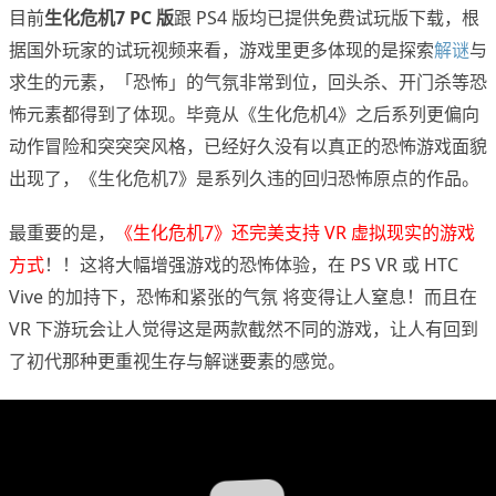
目前
生化危机7 PC 版
跟 PS4 版均已提供免费试玩版下载，根
据国外玩家的试玩视频来看，游戏里更多体现的是探索
解谜
与
求生的元素，「恐怖」的气氛非常到位，回头杀、开门杀等恐
怖元素都得到了体现。毕竟从《生化危机4》之后系列更偏向
动作冒险和突突突风格，已经好久没有以真正的恐怖游戏面貌
出现了，《生化危机7》是系列久违的回归恐怖原点的作品。
最重要的是，
《生化危机7》还完美支持 VR 虚拟现实的游戏
方式
！！这将大幅增强游戏的恐怖体验，在 PS VR 或 HTC
Vive 的加持下，恐怖和紧张的气氛 将变得让人窒息！而且在
VR 下游玩会让人觉得这是两款截然不同的游戏，让人有回到
了初代那种更重视生存与解谜要素的感觉。