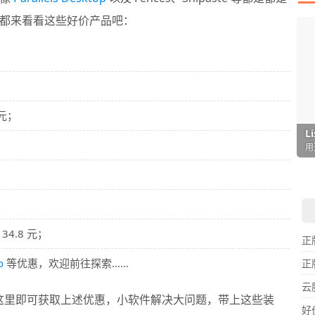
都来看看这些好价产品吧：
 元；
I
L
F
P
D
T
；
超
用
懒
在
一
颠
34.8 元；
正
o
等优惠，欢迎前往探索……
正
云
这里即可获取上述优惠，小软件解决大问题，带上这些装
好