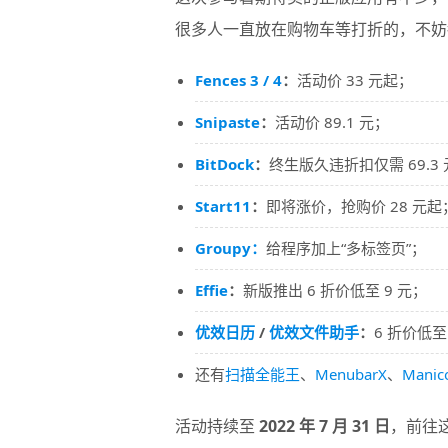
很多人一直放在购物车等打折的，不妨
Fences 3 / 4
：
活动价 33 元起；
Snipaste
：
活动价 89.1 元；
BitDock
：
终生版久违折扣仅需 69.3
Start11
：
即将涨价，抢购价 28 元起
Groupy：
给程序加上“多标签页”；
Effie
：
新版推出 6 折价低至 9 元；
优效日历
/
优效文件助手
：
6 折价低至 
还有
扫描全能王
、
MenubarX
、
Manic
活动持续至
2022 年 7 月 31 日
，前往