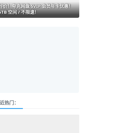
好价！夸克网盘 SVIP 会员年卡优惠！
6TB 空间 / 不限速！
近热门：