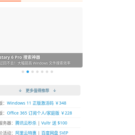
DM 必备的下载神器
istary 6 Pro 搜索神器
ences 桌面图标自动整理/美化神器
arallels Desktop 虚拟机
ownie 下载网络视频的神器 (Mac)
ypora - 极简好用的 Markdown 编辑器
强的 Windows 平台下载工具
过回不去！大幅提高 Windows 文件搜索效率
人必备！图标再多桌面也不再凌乱！
 Mac 上流畅运行 Windows (支持 M 芯片)
键下视频，超简单好用！谁用谁知道
覆写作体验！跨平台支持 Win / Mac
↓ 更多值得推荐 ↓
版：
Windows 11 正版激活码 ￥348
版：
Office 365 订阅个人/家庭版 ￥228
服务器：
腾讯云秒杀
|
Vultr 送 $100
价活动：
阿里云特惠
|
百度网盘 SVIP