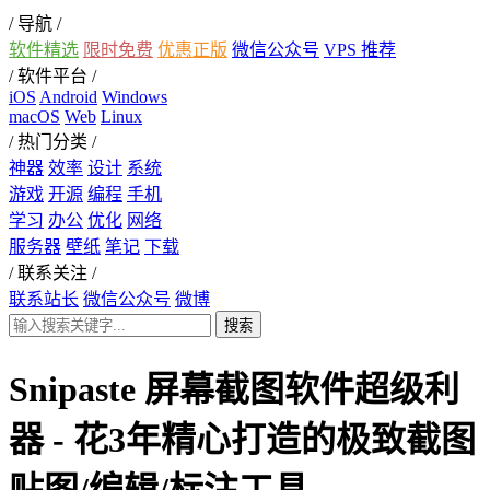
/ 导航 /
软件精选
限时免费
优惠正版
微信公众号
VPS 推荐
/ 软件平台 /
iOS
Android
Windows
macOS
Web
Linux
/ 热门分类 /
神器
效率
设计
系统
游戏
开源
编程
手机
学习
办公
优化
网络
服务器
壁纸
笔记
下载
/ 联系关注 /
联系站长
微信公众号
微博
Snipaste 屏幕截图软件超级利
器 - 花3年精心打造的极致截图