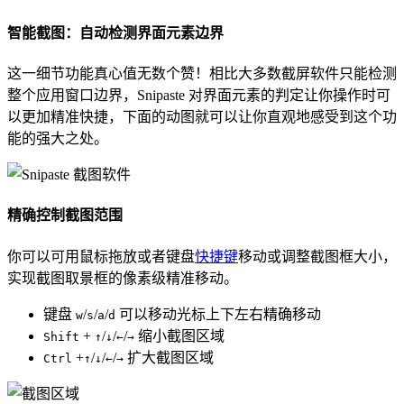
智能截图：自动检测界面元素边界
这一细节功能真心值无数个赞！相比大多数截屏软件只能检测
整个应用窗口边界，Snipaste 对界面元素的判定让你操作时可
以更加精准快捷，下面的动图就可以让你直观地感受到这个功
能的强大之处。
精确控制截图范围
你可以可用鼠标拖放或者键盘
快捷键
移动或调整截图框大小，
实现截图取景框的像素级精准移动。
键盘
/
/
/
可以移动光标上下左右精确移动
w
s
a
d
+
/
/
/
缩小截图区域
Shift
↑
↓
←
→
+
/
/
/
扩大截图区域
Ctrl
↑
↓
←
→