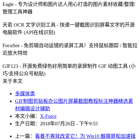
Eagle - 专为设计师和图片达人用心打造的图片素材收藏/整理/
管理工具神器
天若 OCR 文字识别工具 - 快速一键截图识别屏幕文字的开源
电脑软件 (API在线识别)
FocuSee - 免剪辑自动运镜的录屏工具！支持鼠标跟踪 / 智能拉
近放大特效
GIF123 - 开源免费绿色好用简单的录屏制作 GIF 动图工具 (小
巧/支持公众号粘贴)
关于本文
多媒体类
GIF
制图
剪贴板
办公
图片
屏幕
截图
教程
标注
神器
精选
素
材
编辑
设计
辅助
本文小编：
X-Force
生产日期：2018年07月26日 - 下午9:55
上一篇：
看着不爽就改变它！为 Win10 触摸屏和加速操