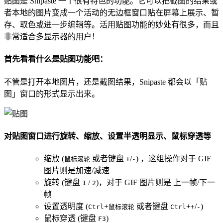
贴图是 Snipaste 一个很有特色的功能。它可以把截图的结果或
者本地的图片变成一个活动的无边框窗口贴在屏幕上展示、暂
存、取色或进一步编辑等。活用贴图功能的妙处有很多，而且
非常适合多显示器的用户！
首先看看什么是贴图功能吧：
不管是打开本地图片，还是截图结果，Snipaste 都会以「贴
图」窗口的形式显示出来。
对贴图窗口进行旋转、缩放、设置半透明显示、鼠标穿透等
缩放 (
或者键盘
/
) ，这组操作对于 GIF
鼠标滚轮
+
-
图片则是加速/减速
旋转 (键盘
/
)，对于 GIF 图片则是 上一帧/下一
1
2
帧
设置透明度 (
+
或者键盘
+
/
)
Ctrl
鼠标滚轮
Ctrl
+
-
鼠标穿透 (键盘
)
F3