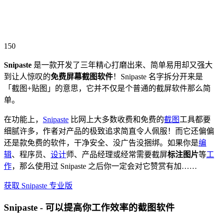
150
Snipaste
是一款开发了三年精心打磨出来、简单易用却又强大
到让人惊叹的
免费屏幕截图软件
！Snipaste 名字拆分开来是
「截图+贴图」的意思，它并不仅是个普通的截屏软件那么简
单。
在功能上，
Snipaste
比网上大多数收费和免费的
截图
工具都要
细腻许多，作者对产品的极致追求简直令人佩服！而它还偏偏
还是款免费的软件，干净安全、没广告没捆绑。如果你是
编
辑
、程序员、
设计
师、产品经理或经常需要截屏
标注图片
等
工
作
，那么使用过 Snipaste 之后你一定会对它赞赏有加……
获取 Snipaste 专业版
Snipaste - 可以提高你工作效率的截图软件