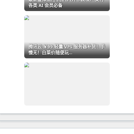
各类 AI 会员必备
腾讯云 ￥99 轻量 VPS 服务器补货！手
慢无！白菜价随便玩...