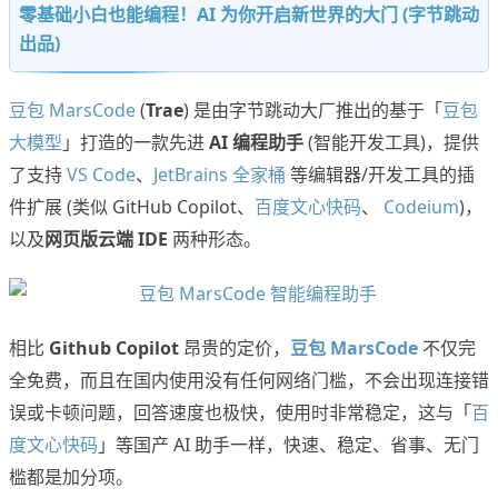
零基础小白也能编程！AI 为你开启新世界的大门 (字节跳动
出品)
豆包 MarsCode
(
Trae
) 是由字节跳动大厂推出的基于「
豆包
大模型
」打造的一款先进
AI 编程助手
(智能开发工具)，提供
了支持
VS Code
、
JetBrains 全家桶
等编辑器/开发工具的插
件扩展 (类似 GitHub Copilot、
百度文心快码
、
Codeium
)，
以及
网页版云端 IDE
两种形态。
相比
Github Copilot
昂贵的定价，
豆包 MarsCode
不仅完
全免费，而且在国内使用没有任何网络门槛，不会出现连接错
误或卡顿问题，回答速度也极快，使用时非常稳定，这与「
百
度文心快码
」等国产 AI 助手一样，快速、稳定、省事、无门
槛都是加分项。