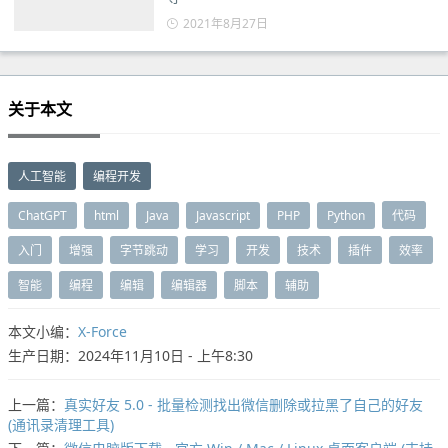
2021年8月27日
关于本文
人工智能
编程开发
ChatGPT
html
Java
Javascript
PHP
Python
代码
入门
增强
字节跳动
学习
开发
技术
插件
效率
智能
编程
编辑
编辑器
脚本
辅助
本文小编：
X-Force
生产日期：2024年11月10日 - 上午8:30
上一篇：
真实好友 5.0 - 批量检测找出微信删除或拉黑了自己的好友
(通讯录清理工具)