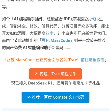
等。
如今「
AI 编程助手插件
」还能整合 IDE 编辑器提供
代码
生
成、智能补全、修改、解释代码、分析项目等众多功能，能让
开发如虎添翼，大幅提高
效率
，让小白也能开启新世界大门。
而由字节跳动推出的「
豆包 MarsCode
」则是一款值得推荐
的国产
免费 AI 智能编程助手
新黑马……
「
豆包 MarsCode 已正式全面改名为
Trae
！
前往这里查看
」
传送：Trae 编程助手
现已接入 DeepSeek R1，还可薅羊毛京东卡等礼品
推荐：百度 Comate 文心快码