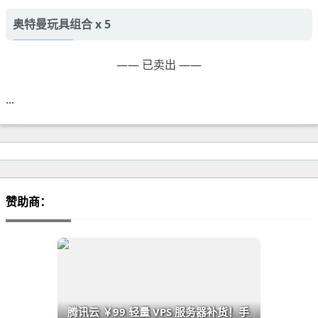
奥特曼玩具组合 x 5
—— 已卖出 ——
...
赞助商：
腾讯云 ￥99 轻量 VPS 服务器补货！手