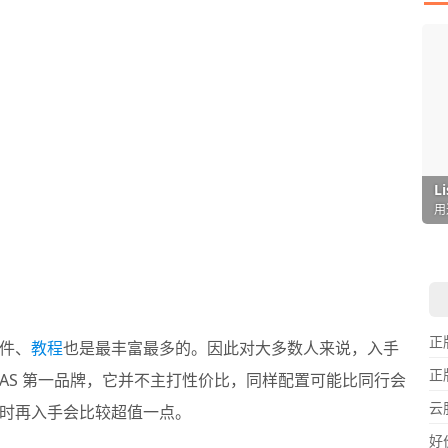
I
L
F
P
D
T
超
用
懒
在
一
颠
正
件、
教程
也是最丰富最多的。因此对大多数人来说，入手
正
AS 第一品牌，它并不主打性价比，同样配置可能比同行会
云
时再入手会比较超值一点。
好