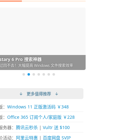
DM 必备的下载神器
istary 6 Pro 搜索神器
ences 桌面图标自动整理/美化神器
arallels Desktop 虚拟机
ownie 下载网络视频的神器 (Mac)
ypora - 极简好用的 Markdown 编辑器
强的 Windows 平台下载工具
过回不去！大幅提高 Windows 文件搜索效率
人必备！图标再多桌面也不再凌乱！
 Mac 上流畅运行 Windows (支持 M 芯片)
键下视频，超简单好用！谁用谁知道
覆写作体验！跨平台支持 Win / Mac
↓ 更多值得推荐 ↓
版：
Windows 11 正版激活码 ￥348
版：
Office 365 订阅个人/家庭版 ￥228
服务器：
腾讯云秒杀
|
Vultr 送 $100
价活动：
阿里云特惠
|
百度网盘 SVIP