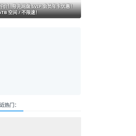
好价！夸克网盘 SVIP 会员年卡优惠！
6TB 空间 / 不限速！
近热门：