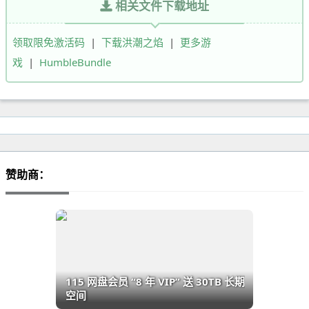
相关文件下载地址
领取限免激活码
|
下载洪潮之焰
|
更多游
戏
|
HumbleBundle
赞助商：
115 网盘会员 “8 年 VIP” 送 30TB 长期
空间