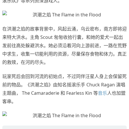
滚乐队》等系列资深游戏人。
在洪潮之焰的故事背景中，风起云涌，乌云密布，南方即将迎
来特大洪水。主角 Scout 匆匆收拾行囊，和她的爱犬一起出
发前往高处躲避洪水。她必须沿着河向上游前进，一路在荒野
中求生，收集一切能利用的资源，尽量保存食物和体力。真正
的救赎，在河的尽头。
玩家死后会回到河流的初始点，不过同伴汪星人身上会保留死
前的物品。《洪潮之焰》由知名摇滚乐手 Chuck Ragan 演唱
主题曲， The Camaraderie 和 Fearless Kin 等
音乐
人也加盟
客串。