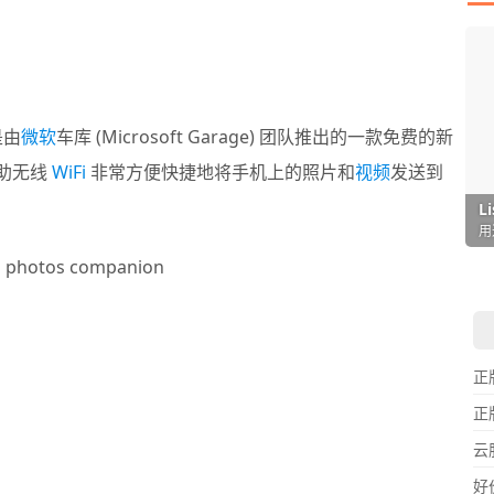
是由
微软
车库 (Microsoft Garage) 团队推出的一款免费的新
借助无线
WiFi
非常方便快捷地将手机上的照片和
视频
发送到
I
L
F
P
D
T
超
用
懒
在
一
颠
正
正
云
好