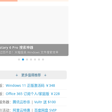
DM 必备的下载神器
istary 6 Pro 搜索神器
ences 桌面图标自动整理/美化神器
arallels Desktop 虚拟机
ownie 下载网络视频的神器 (Mac)
ypora - 极简好用的 Markdown 编辑器
强的 Windows 平台下载工具
过回不去！大幅提高 Windows 文件搜索效率
人必备！图标再多桌面也不再凌乱！
 Mac 上流畅运行 Windows (支持 M 芯片)
键下视频，超简单好用！谁用谁知道
覆写作体验！跨平台支持 Win / Mac
↓ 更多值得推荐 ↓
版：
Windows 11 正版激活码 ￥348
版：
Office 365 订阅个人/家庭版 ￥228
服务器：
腾讯云秒杀
|
Vultr 送 $100
价活动：
阿里云特惠
|
百度网盘 SVIP