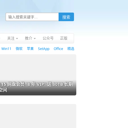
关注
推介
公众号
正版
Win11
微软
苹果
SetApp
Office
精选
115 网盘会员 “8 年 VIP” 送 30TB 长期
空间