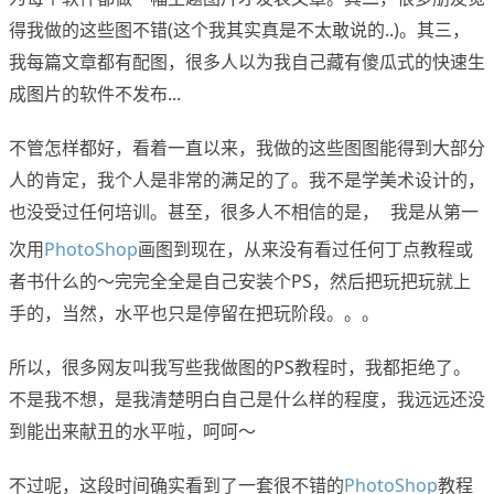
得我做的这些图不错(这个我其实真是不太敢说的..)。其三，
我每篇文章都有配图，很多人以为我自己藏有傻瓜式的快速生
成图片的软件不发布...
不管怎样都好，看着一直以来，我做的这些图图能得到大部分
人的肯定，我个人是非常的满足的了。我不是学美术设计的，
也没受过任何培训。甚至，很多人不相信的是，
我是从第一
www.x-force.cn
次用
PhotoShop
画图到现在，从来没有看过任何丁点教程或
者书什么的～完完全全是自己安装个PS，然后把玩把玩就上
手的，当然，水平也只是停留在把玩阶段。。。
所以，很多网友叫我写些我做图的PS教程时，我都拒绝了。
不是我不想，是我清楚明白自己是什么样的程度，我远远还没
到能出来献丑的水平啦，呵呵～
不过呢，这段时间确实看到了一套很不错的
PhotoShop
教程