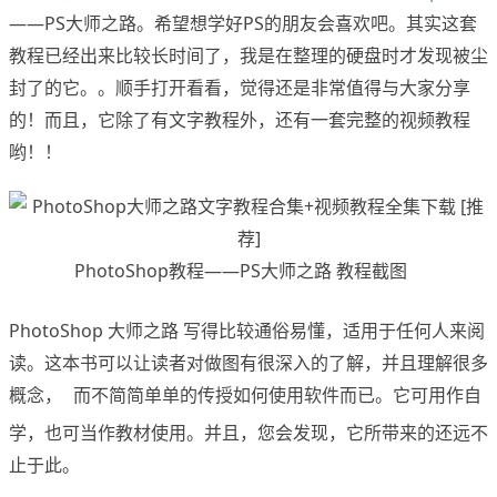
——PS大师之路。希望想学好PS的朋友会喜欢吧。其实这套
教程已经出来比较长时间了，我是在整理的硬盘时才发现被尘
封了的它。。顺手打开看看，觉得还是非常值得与大家分享
的！而且，它除了有文字教程外，还有一套完整的视频教程
哟！！
PhotoShop教程——PS大师之路 教程截图
www.x-force.cn
PhotoShop 大师之路 写得比较通俗易懂，适用于任何人来阅
读。这本书可以让读者对做图有很深入的了解，并且理解很多
概念，
而不简简单单的传授如何使用软件而已。它可用作自
www.x-force.cn
学，也可当作教材使用。并且，您会发现，它所带来的还远不
止于此。