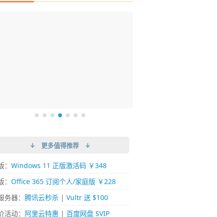
DM 必备的下载神器
istary 6 Pro 搜索神器
ences 桌面图标自动整理/美化神器
arallels Desktop 虚拟机
ownie 下载网络视频的神器 (Mac)
ypora - 极简好用的 Markdown 编辑器
强的 Windows 平台下载工具
过回不去！大幅提高 Windows 文件搜索效率
人必备！图标再多桌面也不再凌乱！
 Mac 上流畅运行 Windows (支持 M 芯片)
键下视频，超简单好用！谁用谁知道
覆写作体验！跨平台支持 Win / Mac
↓ 更多值得推荐 ↓
版：
Windows 11 正版激活码 ￥348
版：
Office 365 订阅个人/家庭版 ￥228
服务器：
腾讯云秒杀
|
Vultr 送 $100
价活动：
阿里云特惠
|
百度网盘 SVIP