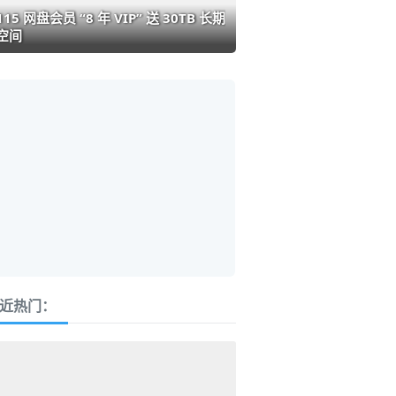
115 网盘会员 “8 年 VIP” 送 30TB 长期
空间
近热门：