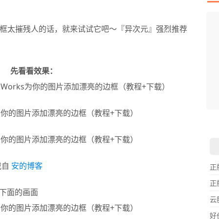
做相框太摧残人的话，就来试试它吧～『异次元』强烈推荐
先看看效果：
I
L
F
P
D
T
超
用
懒
在
一
颠
载自
安的博客
正
正
了下面的画面
云
好