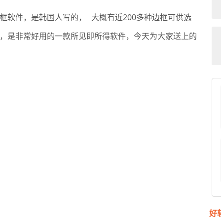
框软件，是韩国人写的，
大概有近200多种边框可供选
www.x-force.cn
，是非常好用的一款所见即所得软件，今天为大家送上的
！
好