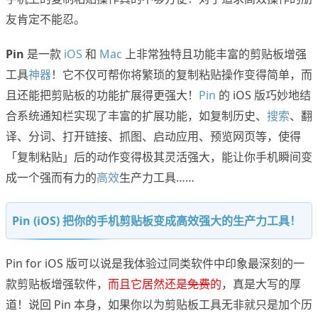
友肯定不能忍。
Pin
是一款
iOS
和
Mac
上非常独特且功能丰富的剪贴板增强
工具
神器
！它不仅可帮你将繁琐的复制粘贴操作变得简单，而
且还能把剪贴板的功能扩展得更强大！
Pin
的 iOS 版巧妙地结
合系统通知栏实现了丰富的扩展功能，如复制历史、
搜索
、翻
译、分词、打开链接、抓图、启动应用、预览网页等，使得
「复制粘贴」后的动作变得极其灵活强大，能让你手机瞬间变
成一个强而有力的
高效
生产力工具……
Pin (iOS) 把你的手机剪贴板变成高效强大的生产力工具！
Pin for iOS 版可以说是我体验过同类软件中印象最深刻的一
款剪贴板增强软件，
而且它居然还是
免费
的
，真是大写的厚
道！说回 Pin 本身，如果你以为剪贴板工具无非就只是加个历