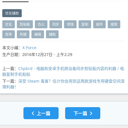
优化辅助
优化
剪贴板
办公
同步
增强
复制
插件
搜索
效率
热键
编辑
辅助
本文小编：
X-Force
生产日期：2016年12月27日 - 上午2:29
上一篇：
Clipbrd - 电脑和安卓手机跨设备同步剪贴板内容的利器 / 电
脑复制手机粘贴
下一篇：
深受 Steam 毒害？估计你会用到这两款游戏专用硬盘空间清
理利器！
上一篇
下一篇