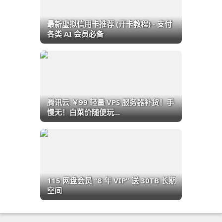
最新虚拟信用卡推荐 (开卡教程) - 支付
各类 AI 会员必备
腾讯云 ￥99 轻量 VPS 服务器补货！手
慢无！白菜价随便玩...
115 网盘会员 “8 年 VIP” 送 30TB 长期
空间