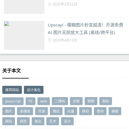
2025年2月22日
Upscayl - 模糊图片秒变超清！开源免费
AI 图片无损放大工具 (离线/跨平台)
2023年4月10日
关于本文
推荐网站
设计美化
Javascript
PS
web
二维码
创意
制图
图标
图片
多媒体
开源
微信
矢量
移动
素材
编辑
网站
网页
美化
艺术
设计