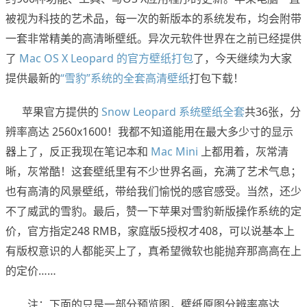
被视为科技的艺术品，每一次的新版本的系统发布，均会附带
一套非常精美的高清晰壁纸。异次元软件世界在之前已经提供
了
Mac OS X Leopard 的官方壁纸打包
了，今天继续为大家
提供最新的
“雪豹”系统的全套高清壁纸
打包下载！
苹果官方提供的
Snow Leopard 系统壁纸全套
共36张，分
辨率高达 2560x1600！我都不知道能用在最大多少寸的显示
器上了，反正我现在笔记本和
Mac Mini
上都用着，灰常清
晰，灰常酷！这套壁纸里有不少世界名画，充满了艺术气息；
也有高清的风景壁纸，带给我们愉悦的感官感受。当然，还少
不了威武的雪豹。最后，赞一下苹果对雪豹新版操作系统的定
价，官方指定248 RMB，家庭版5授权才408，可以说基本上
有版权意识的人都能买上了，真希望微软也能抛弃那高高在上
的定价……
注：下面的只是一部分预览图，壁纸原图分辨率高达