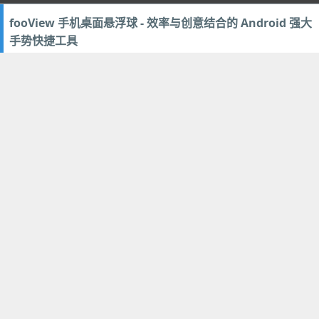
fooView 手机桌面悬浮球 - 效率与创意结合的 Android 强大
手势快捷工具
2017年4月16日
20
优化辅助
Clipbrd - 电脑和安卓手机跨设备同步剪贴板内容的利器 / 电
脑复制手机粘贴
2016年12月28日
7
优化辅助
,
文档办公