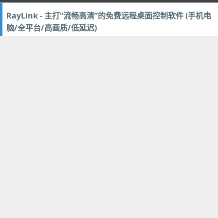
RayLink - 主打“流畅高清”的免费远程桌面控制软件 (手机电
脑/全平台/高画质/低延迟)
2024年7月4日
12
网络软件
限时“商业版”半价
流畅稳定不卡顿！Splashtop - 更强的“商用版”远程控制软件
(激活码优惠)
2024年5月10日
12
网络软件