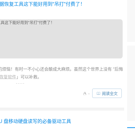
除数据恢复工具这下能好用到“吊打”付费了！
的烦恼！有时一不小心还会酿成大麻烦。虽然这个世界上没有 “后悔
恢复软件
」可以补救。
. . . . .
a
等专业的文件恢复工具都是付费软件，会劝退不少人。异次元曾
-
阅读全文
 WinFR
，但它是
命令行
工具，小白上手会比较困难。而今天这
兼得……
苹果使用 U 盘移动硬盘读写的必备驱动工具