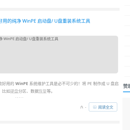
方便许多……
家都说好用的纯净 WinPE 启动盘/ U盘重装系统工具
款好用的
WinPE
系统维护工具是必不可少的！将 PE 制作成 U 盘启
赞
，比如
硬盘
分区、数据
恢复
等。
. . . . .
式化
U盘
制作出“多合一”启动盘，正好可以集成一款 PE 工具箱备
-
阅读全文
菜
、
老毛桃
、
电脑店
之类多多少少都夹带一些私货 (修改主页/捆绑软
 工具箱
(WePE)……