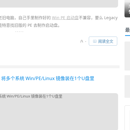
老旧电脑，自己手里制作好的
Win PE 启动盘
不兼容，要么 Legacy
特意找旧版的 PE 去制作启动盘。
最
. . . . .
E 系统又不支持新的 NVMe 和 VMD 驱动。于是你桌上多了一堆 U
-
阅读全文
半天。今天推荐一个能让你“
一盘走天下 OnePE
”系统，它把 DOS 和
全部整合到了一起……
将多个系统 Win/PE/Linux 镜像装在1个U盘里