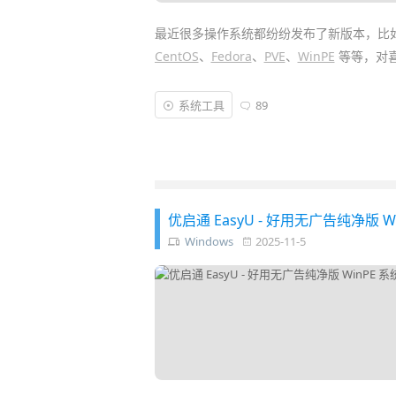
最近很多操作系统都纷纷发布了新版本，比
CentOS
、
Fedora
、
PVE
、
WinPE
等等，对
不过一般用
Rufus
等工具，一个
U 盘
往往
系统工具
89
得重新刻录一遍，每次都要格式化超花时间
贝个 ISO 文件进去就能用，堪称新一代的
装
优启通 EasyU - 好用无广告纯净版 
Windows
2025-11-5