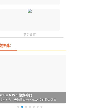
商务合作
软推荐：
DM 必备的下载神器
istary 6 Pro 搜索神器
ences 桌面图标自动整理/美化神器
arallels Desktop 虚拟机
ownie 下载网络视频的神器 (Mac)
ypora - 极简好用的 Markdown 编辑器
强的 Windows 平台下载工具
过回不去！大幅提高 Windows 文件搜索效率
人必备！图标再多桌面也不再凌乱！
 Mac 上流畅运行 Windows (支持 M 芯片)
键下视频，超简单好用！谁用谁知道
覆写作体验！跨平台支持 Win / Mac