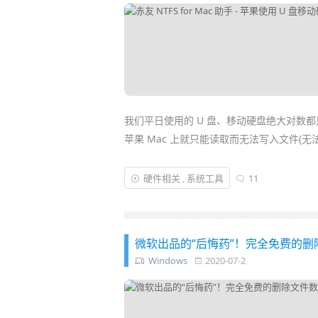
我们平日使用的 U 盘、移动硬盘绝大对数都是都
苹果 Mac 上就只能读取而无法写入文件(无
这主要是因为 macOS 系统没有自带 NTF
硬件相关
,
系统工具
11
动硬盘，就需要安装合适的驱动软件了。「赤友 
具，安装后就能让你的 Mac 也变得和 Wind
微软出品的“后悔药”！完全免费的删除文件数
Windows
2020-07-2