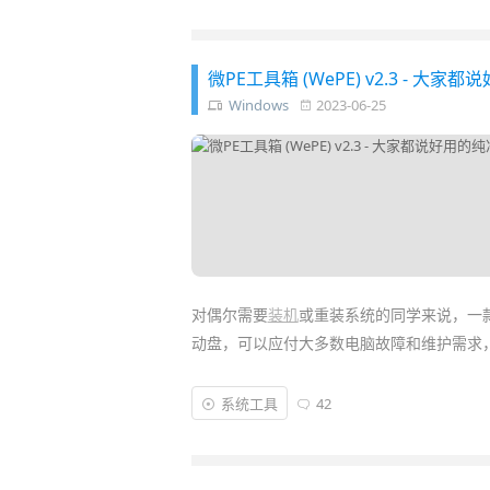
系统、在没网络的情况下给多台机器
装机
都
微PE工具箱 (WePE) v2.3 - 大
Windows
2023-06-25
对偶尔需要
装机
或重装系统的同学来说，一
动盘，可以应付大多数电脑故障和维护需求
异次元最近推荐的
Ventoy 工具
能让你免格
系统工具
42
用。但网上流行的很多 Win PE 系统如
大白
件等)，相比之下，更多人推荐纯净的
微 PE