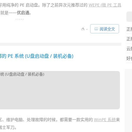
用纯净的 PE 启动盘。除了之前异次元推荐过的
WEPE (微 PE 工具
就是——
优启通
。
. . . . .
PE
系统 (预安装环境)，口碑与
WEPE
齐名。官方号称“坚持零广
-
阅读全文
正
备工具
外，没有乱七八糟的捆绑软件。你可以将它制作成
U 盘
启动
正
……
云
绑的 PE 系统 (U盘启动盘 / 装机必备)
好
区、维护电脑、处理故障的时候，都需要一款实用的
WinPE 系统
来
瑞士军刀。