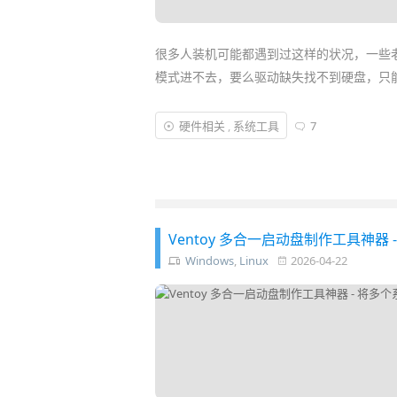
很多人装机可能都遇到过这样的状况，一些
模式进不去，要么驱动缺失找不到硬盘，只能
而遇到新款笔记本想
重装系统
，结果这老版 P
硬件相关
,
系统工具
7
盘，老机器新机器各不相同，经常要翻包找
从 Win2003 到
Win11 PE
等五代 PE 系统
Ventoy 多合一启动盘制作工具神器 - 
Windows
,
Linux
2026-04-22