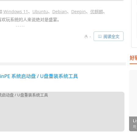
如
Windows 11
、
Ubuntu
、
Debian
、
Deepin
、
优麒麟
、
喜欢玩系统的人来说绝对是盛宴。
. . . . .
只能制作成一个系统的启动盘/安装盘，想要增加另一款系统，只能
-
阅读全文
。而最近发现了一款“
多合一启动盘
”的制作工具
Ventoy
，简单到拷
机
必备
神器
……
好
WinPE 系统启动盘 / U盘重装系统工具
I
L
F
P
D
T
超
用
懒
在
一
颠