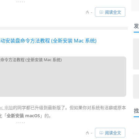
. . . . .
「
WEPE 微 PE 工具箱
」、「
优启通 EasyU
」，而最近又发现了一款
-
阅读全文
“做真正纯净好用的 PE”，拒绝夹带私货，所以还是值得收藏使用的~
发
…
B 启动安装盘命令方法教程 (全新安装 Mac 系统)
ac 电脑
的同学都已升级到最新版了。但如果你对系统有洁癖或原本
找
化「
全新安装 macOS
」的。
. . . . .
程序，并没提供完整 ISO
镜像
，想要全新安装的话，只能自己制作
-
阅读全文
。今天异次元就给大家提供一个简单的制作
教程
，这样以后给 Mac 重装