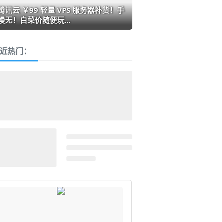
腾讯云 ￥99 轻量 VPS 服务器补货！手
慢无！白菜价随便玩...
近热门：