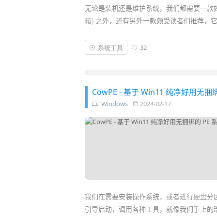
无论是装机还是维护系统，我们都需要一款好
箱)
之外，还有另外一款颇受读者们推荐，它
优启通
(
EasyU
) 是一款精心打造的免费
Win
系统工具
32
告、零植入”，除了必要的系统
维护
和
装机必
盘，大大提高装机 / 维护 / 重装系统的
效率
CowPE - 基于 Win11 纯净好用无捆
Windows
2024-02-17
我们在需要安装操作系统，或者进行
硬盘
分
引导启动，调用各种工具，就像我们手上的