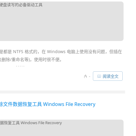
是 NTFS 格式的，在 Windows 电脑上使用没有问题，但插在
法删除/重命名等)，使用时很不便。
. . . . .
S 驱动的缘故。所以，我们想要在 Mac 苹果电脑上正常使用 U 盘和移
-
阅读全文
NTFS 助手」是一款支持 Mac 读写 NTFS 格式磁盘的驱动工
ows 一样好用……
据恢复工具 Windows File Recovery