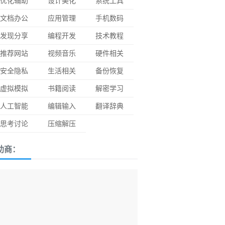
优化辅助
设计美化
系统工具
文档办公
应用管理
手机数码
发现分享
编程开发
技术教程
推荐网站
视频音乐
硬件相关
安全隐私
生活相关
备份恢复
虚拟模拟
书籍阅读
解密学习
人工智能
编辑输入
翻译辞典
思考讨论
压缩解压
助商：