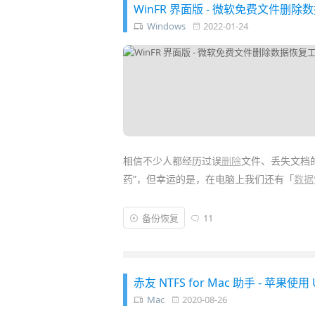
WinFR 界面版 - 微软免费文件删
Windows
2022-01-24
相信不少人都经历过误
删除
文件、丢失文档
药”，但幸运的是，在电脑上我们还有「
数据
然而如
Easy Recovery
、
Disk Drill
、
Recuv
备份恢复
11
推荐过由微软开发的
完全免费文件数据恢复工具
款「
WinFR 界面版
」就能让你鱼和熊掌都能
赤友 NTFS for Mac 助手 - 
Mac
2020-08-26