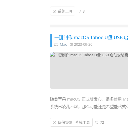
异次元推荐过比较好用老牌的 PE 系统就有
系统工具
8
不错的新的 PE 系统——
CowPE
！它立志要
推荐配合
Ventoy
工具制作成多合一启动盘…
一键制作 macOS Tahoe U盘 US
Mac
2023-09-26
随着苹果
macOS 正式版
发布，很多
使用 M
系统已凌乱不堪，那么可能还是希望能格式
不过由于
苹果官方
只提供了 macOS 的
升级
备份恢复
,
系统工具
72
一个 macOS 的 U 盘启动盘/安装盘了