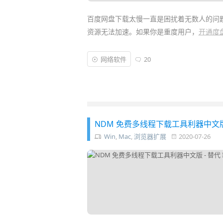
百度网盘下载太慢一直是困扰着无数人的问
资源无法加速。如果你是重度用户，
开通度
但如果只是很偶尔才
下载
那么一两个
文档
，
网络软件
20
PanDownload
已经凉凉了，但我们又遇到
的
优化
，可以免费获得高速的百度网盘下载
NDM 免费多线程下载工具利器中文版 - 替
Win
,
Mac
,
浏览器扩展
2020-07-26