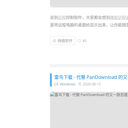
说到
远程
控制软件，大家都会想到
微软远程
是将远程电脑的桌面给显示出来，让你能随
但如果你用过
Parallels Desktop
虚拟机，一
网络软件
41
单独提取出来，搬到你当前系统
桌面
上使用
能把另一台电脑上的应用搬到本地来，实现“
雷鸟下载 - 代替 PanDownloa
Windows
2020-08-15