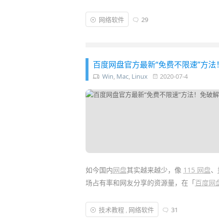
近年由于「
百度网盘
」和「
115 网盘
」在资
网络软件
29
为，当年打下的江山已被蚕食得差不多了。终
盘、
BT
磁力离线下载、在线播放等特性，准
百度网盘官方最新“免费不限速”方法
Win
,
Mac
,
Linux
2020-07-4
如今国内
网盘
其实越来越少，像
115 网盘
、
场占有率和网友分享的资源量，在「
百度网
然而，
百度网盘
给人印象最深的就是“限速”
技术教程
,
网络软件
31
欲生。不过，这个让度盘口碑崩塌的问题似乎