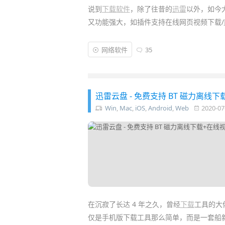
说到
下载软件
，除了往昔的
迅雷
以外，如今
又功能强大，如插件支持在线网页视频下载/
最重要的是 IDM 拥有强大的多线程加速
网络软件
35
为下载
神器
。可惜 IDM 需要付费，而且也
Windows 和 macOS 的“
免费版 IDM / Folx
迅雷云盘 - 免费支持 BT 磁力离线下
Win
,
Mac
,
iOS
,
Android
,
Web
2020-07
在沉寂了长达 4 年之久，曾经
下载
工具的大
仅是手机版下载工具那么简单，而是一套船