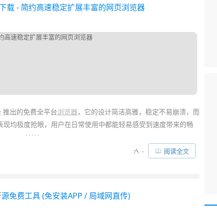
最新版下载 - 简约高速稳定扩展丰富的网页浏览器
e
推出的免费全平台
浏览器
，它的设计简洁高雅，稳定不易崩溃，而
表现均极度抢眼，用户在日常使用中都能轻易感受到速度带来的畅
. . . . .
-
阅读全文
装各种扩展
，支持主题背景，支持扩展/设置/
书签
/标签页的网络自
、防诱骗、隐身模式等特性也让其如虎添翼。Chrome 就是简
其丰富的扩展，使得它推出后便成为全球广受欢迎的浏览器！作为
源免费工具 (免安装APP / 局域网直传)