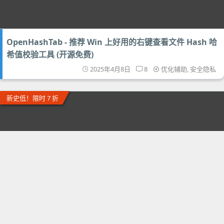
OpenHashTab - 推荐 Win 上好用的右键查看文件 Hash 哈
希值校验工具 (开源免费)
2025年4月8日
8
优化辅助
,
安全隐私
新史低！限时 7 折
Sandboxie Plus 沙盒加强版 - 给系统“开挂”！应用多开 / 隔