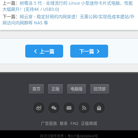
上一篇：
树莓派 5 代 - 全球流行的 Linux 小型迷你卡片式电脑，性能
大幅飙升！(支持4K / USB3.0)
下一篇：
网云穿 - 稳定好用的内网穿透！无需公网/实现低成本建站/外
网访问内网群晖 NAS 等
上一篇
下一篇
首页
正版
电脑版
回顶部
广告投放
联系
FAQ
正版商城
异次元软件世界 |
粤ICP备06080643号