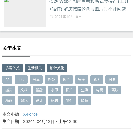
搞定 WebP 图片查看和格式转换？ (工具
+插件) 解决微信公众号图片打不开问题
2021年10月10日
关于本文
多媒体类
生活相关
设计美化
PS
上传
分享
办公
图片
安全
截图
扫描
摄影
文档
智能
水印
照片
生活
电商
离线
精选
编辑
设计
辅助
银行
隐私
本文小编：
X-Force
生产日期：2024年04月12日 - 上午12:30