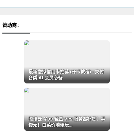
赞助商：
最新虚拟信用卡推荐 (开卡教程) - 支付
各类 AI 会员必备
腾讯云 ￥99 轻量 VPS 服务器补货！手
慢无！白菜价随便玩...