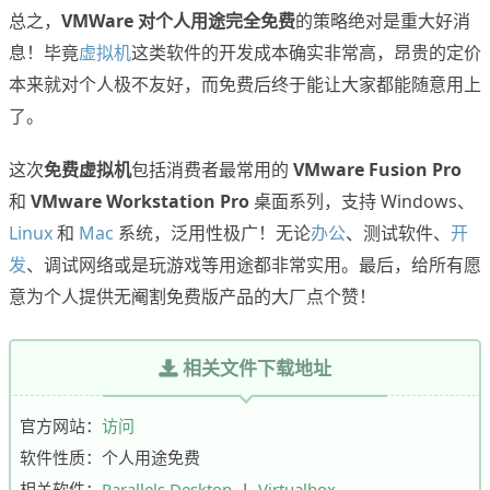
总之，
VMWare 对个人用途完全免费
的策略绝对是重大好消
息！毕竟
虚拟机
这类软件的开发成本确实非常高，昂贵的定价
本来就对个人极不友好，而免费后终于能让大家都能随意用上
了。
这次
免费虚拟机
包括消费者最常用的
VMware Fusion Pro
和
VMware Workstation Pro
桌面系列，支持 Windows、
Linux
和
Mac
系统，泛用性极广！无论
办公
、测试软件、
开
发
、调试网络或是玩游戏等用途都非常实用。最后，给所有愿
意为个人提供无阉割免费版产品的大厂点个赞！
相关文件下载地址
官方网站：
访问
软件性质：个人用途免费
相关软件：
Parallels Desktop
|
Virtualbox