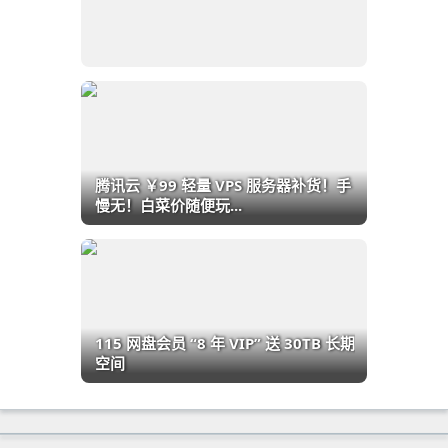
腾讯云 ￥99 轻量 VPS 服务器补货！手
慢无！白菜价随便玩...
115 网盘会员 “8 年 VIP” 送 30TB 长期
空间