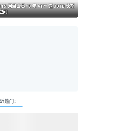
115 网盘会员 “8 年 VIP” 送 30TB 长期
空间
近热门：