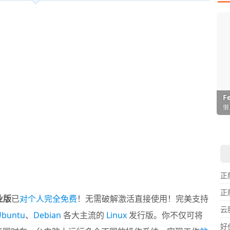
I
L
F
P
D
T
超
用
懒
在
一
颠
正
正
专业版
已
对个人完全免费
！无需破解激活直接使用！完美支持
云
Ubuntu
、
Debian
各大主流的
Linux
发行版。你不仅可将
好