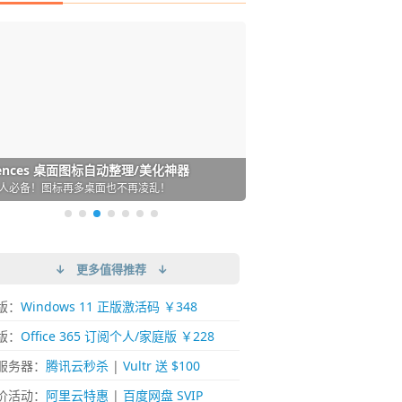
DM 必备的下载神器
istary 6 Pro 搜索神器
ences 桌面图标自动整理/美化神器
arallels Desktop 虚拟机
ownie 下载网络视频的神器 (Mac)
ypora - 极简好用的 Markdown 编辑器
强的 Windows 平台下载工具
过回不去！大幅提高 Windows 文件搜索效率
人必备！图标再多桌面也不再凌乱！
 Mac 上流畅运行 Windows (支持 M 芯片)
键下视频，超简单好用！谁用谁知道
覆写作体验！跨平台支持 Win / Mac
↓ 更多值得推荐 ↓
版：
Windows 11 正版激活码 ￥348
版：
Office 365 订阅个人/家庭版 ￥228
服务器：
腾讯云秒杀
|
Vultr 送 $100
价活动：
阿里云特惠
|
百度网盘 SVIP