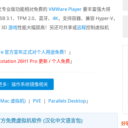
文专业版功能相对免费的
VMWare Player
要丰富强大得
B 3.1、TPM 2.0、蓝牙、
4K
，支持容器、兼容 Hyper-V，
速，3D
游戏
性能大幅提高！另还可共享或
远程
控制虚拟机
are 官方宣布正式对个人用途免费
！」
station 26H1 Pro 更新 / 个人免费
」
更多：操作系统镜像相关
 (Mac 虚拟机)
|
PVE
|
Parallels Desktop
」
6H1 官方免费虚拟机软件 (汉化中文语言包)
好