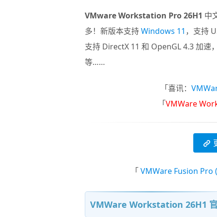
VMware Workstation Pro 26H1
中
多！新版本支持
Windows 11
，支持 US
支持 DirectX 11 和 OpenGL 4.3 加
等……
「喜讯：
VMW
「
VMWare Work
「
VMWare Fusion Pro
VMWare Workstation 2