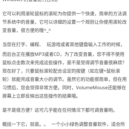
它可以利用滚轮鼠标的滚轮为你提供一个快速，简单的方法调
节系统中的音量，它可以详细的设置一个规则让你使用滚轮改
变音量，很方便的哦^_^
当您在打字、编程、
玩游戏或者其他键盘输入工作的时候，
www.x-force.cn
而后台正在播放MP3或者CD，为了改变音量，您不得不使用
鼠标点击数次来完成这些操作，是不是觉得调节音量很麻烦？
现在好了，只要鼠标滚轮配合设定的按键（如左键+鼠标滚
轮）就能完成音量大小的调节。虽然它的功能很简单，但在用
习惯后，您会觉得非常方便。同时，VolumeMouse还能够在
屏幕上立即反映出这些操作的结果哦。
是不是很方便？这可几乎能在任何情况下都可调音量哟。
概括一下它，就是。。
一个小小绿色调整音量软件，适合所
www.x-force.cn