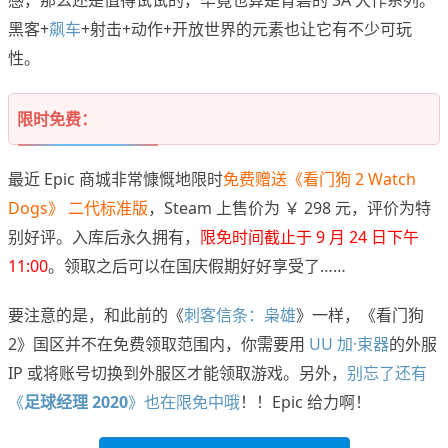
感，那么还是值得试试的，毕竟也算是育碧的 3A 大作系列。
黑客+
飙车
+射击+动作+开放世界的元素也让它有不少可玩
性。
限时免费：
最近 Epic 商城非常慷慨地限时
免费赠送《看门狗 2 Watch
Dogs》 二代标准版
，Steam 上售价为 ￥ 298 元，评价为特
别好评。入库后永久拥有，
限免时间截止于 9 月 24 日下午
11:00
。领取之后可以在国庆假期好好享受了……
要注意的是，和此前的《
刺客信条：枭雄
》一样，《看门狗
2》国区并不在免费领取范围内，你需要用
UU 加·束器
的外服
IP 或将账号切换到外服区才能领取游戏。另外，
别忘了还有
《
足球经理 2020
》也在限免中哦
！！Epic 给力啊！