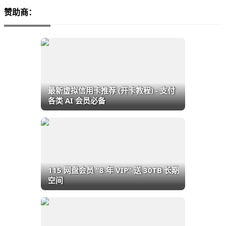
赞助商：
最新虚拟信用卡推荐 (开卡教程) - 支付
各类 AI 会员必备
115 网盘会员 “8 年 VIP” 送 30TB 长期
空间