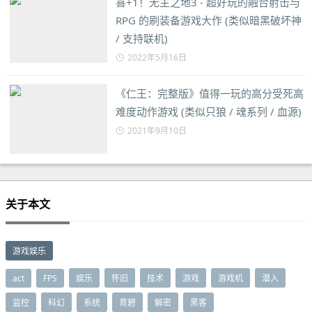
喜+1！无主之地3 - 超好玩的融合射击与
RPG 的刷装备游戏大作 (类似暗黑破坏神
/ 支持联机)
2022年5月16日
《仁王：完整版》值得一玩的高分受死高
难度动作游戏 (类似只狼 / 魂系列 / 血源)
2021年9月10日
关于本文
游戏娱乐
act
FPS
娱乐
怀旧
技术
游戏
游戏机
潜入
监控
科幻
系统
育碧
解密
黑客