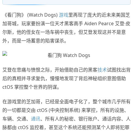
《看门狗》 (Watch Dogs)
游戏
里再现了庞大的近未来美国芝
加哥城，玩家要扮演一位天才黑客高手 Aiden Pearce 艾登·皮
尔斯，他的侄女在一场车祸中丧生，但艾登发现这并不是意
外，而是一场蓄意的陷害谋杀。
艾登在悲痛与愤恨之际，开始借助自己的黑客
技术
试图找出背
后的真相并寻求复仇，慢慢地发现了背后神秘组织意图借助
ctOS 掌控整个世界的阴谋。
在游戏里的芝加哥，已经是全面电子化了，整个城市几乎所有
的一切都是交由 ctOS (中央控制系统) 来掌控，所有的设施、
车辆、交通、
通讯
、所有人的秘密、银行账户、通话内容、人
脉都由 ctOS 监控着，甚至这个系统还能预测某个人即将犯罪