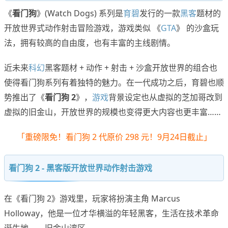
《
看门狗
》(Watch Dogs) 系列是
育碧
发行的一款
黑客
题材的
开放世界式动作射击冒险游戏，游戏类似 《
GTA
》 的沙盒玩
法，拥有较高的自由度，也有丰富的主线剧情。
近未来
科幻
黑客题材 + 动作 + 射击 + 沙盒开放世界的组合也
使得看门狗系列有着独特的魅力。在一代成功之后，育碧也顺
势推出了《
看门狗 2
》，
游戏
背景设定也从虚拟的芝加哥改到
虚拟的旧金山，开放世界的规模也变得更大内容也更丰富……
「重磅限免！看门狗 2 代原价 298 元！9月24日截止」
看门狗 2 - 黑客版开放世界动作射击游戏
在《看门狗 2》游戏里，玩家将扮演主角 Marcus
Holloway，他是一位才华横溢的年轻黑客，生活在技术革命