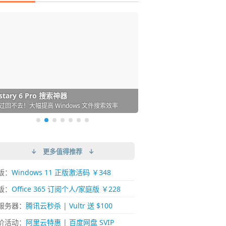
DM 必备的下载神器
istary 6 Pro 搜索神器
ences 桌面图标自动整理/美化神器
arallels Desktop 虚拟机
ownie 下载网络视频的神器 (Mac)
ypora - 极简好用的 Markdown 编辑器
强的 Windows 平台下载工具
过回不去！大幅提高 Windows 文件搜索效率
人必备！图标再多桌面也不再凌乱！
 Mac 上流畅运行 Windows (支持 M 芯片)
键下视频，超简单好用！谁用谁知道
覆写作体验！跨平台支持 Win / Mac
↓ 更多值得推荐 ↓
版：
Windows 11 正版激活码 ￥348
版：
Office 365 订阅个人/家庭版 ￥228
服务器：
腾讯云秒杀
|
Vultr 送 $100
价活动：
阿里云特惠
|
百度网盘 SVIP