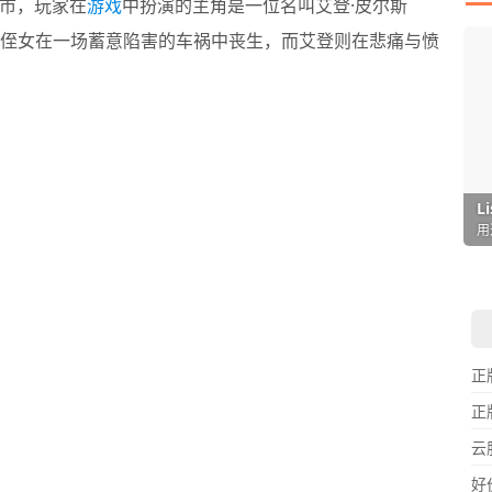
市，玩家在
游戏
中扮演的主角是一位名叫艾登·皮尔斯
高手，他的侄女在一场蓄意陷害的车祸中丧生，而艾登则在悲痛与愤
I
L
F
P
D
T
超
用
懒
在
一
颠
正
正
云
好