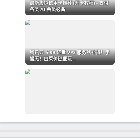
最新虚拟信用卡推荐 (开卡教程) - 支付
各类 AI 会员必备
腾讯云 ￥99 轻量 VPS 服务器补货！手
慢无！白菜价随便玩...