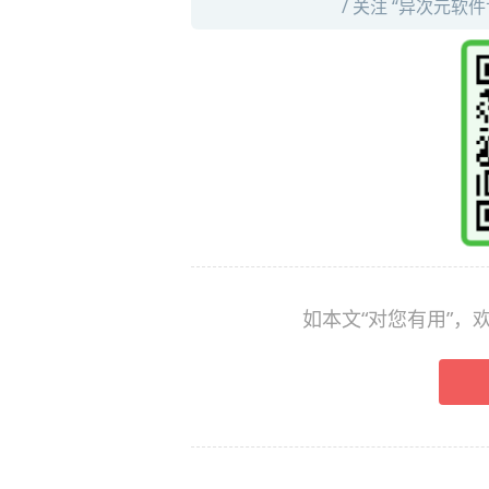
/ 关注 “异次元软
如本文“对您有用”