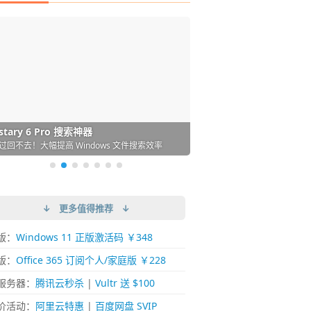
DM 必备的下载神器
istary 6 Pro 搜索神器
ences 桌面图标自动整理/美化神器
arallels Desktop 虚拟机
ownie 下载网络视频的神器 (Mac)
ypora - 极简好用的 Markdown 编辑器
强的 Windows 平台下载工具
过回不去！大幅提高 Windows 文件搜索效率
人必备！图标再多桌面也不再凌乱！
 Mac 上流畅运行 Windows (支持 M 芯片)
键下视频，超简单好用！谁用谁知道
覆写作体验！跨平台支持 Win / Mac
↓ 更多值得推荐 ↓
版：
Windows 11 正版激活码 ￥348
版：
Office 365 订阅个人/家庭版 ￥228
服务器：
腾讯云秒杀
|
Vultr 送 $100
价活动：
阿里云特惠
|
百度网盘 SVIP