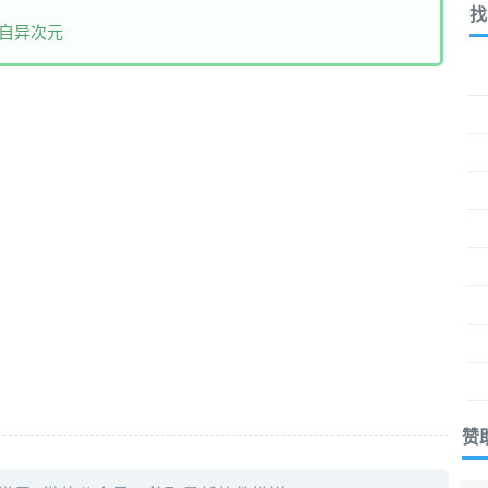
找
自异次元
赞