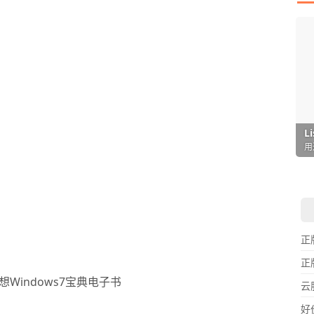
I
L
F
P
D
T
超
用
懒
在
一
颠
正
正
云
好