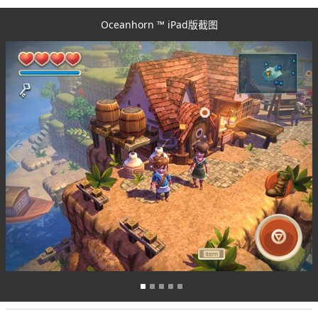
Oceanhorn ™ iPad版截图