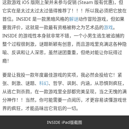
这款游戏 iOS 版刚上架并未参与促销 (Steam 版有优惠)，但
它实在是太过太过太过值得推荐了！！！所以我必须把它放在
首位。INSIDE 是一款黑暗风格的
解谜
动作冒险游戏，但如果
要我评价，这就是一款最有资格被称之为艺术品的
游戏
。
INSIDE 的游戏性本身就非常不错，一个小男生逃生被追捕的
整个过程很刺激，谜题新颖有创意，而且游戏里充满这各种隐
喻、反讽和让人深思，虽然谜团重重，但绝对能让你玩得过
瘾！
要是让我投一款年度最佳游戏的奖项，我必然会投给它！紧
张、刺激、谜题、
科幻
、哲学、讽刺、内涵，从恐惧到疯狂，
从逃亡到杀戮，在一款游戏里全部都完美呈现，当之无愧的满
分神作！！当然，你可能需要一点阅历，才更容易读懂游戏世
界的疯狂，才能品味出它背后的一切。
INSIDE iPad版截图