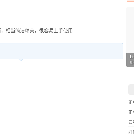
界面，相当简洁精美，很容易上手使用
I
L
F
P
D
T
超
用
懒
在
一
颠
正
正
云
好