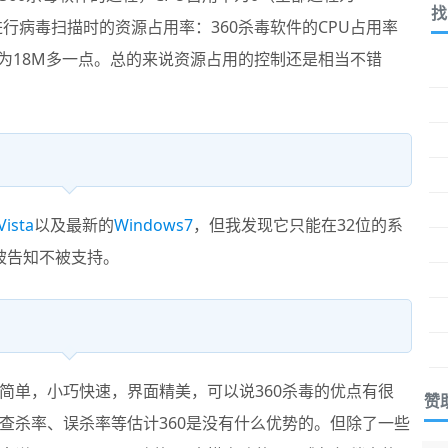
找
进行病毒扫描时的资源占用率：360杀毒软件的CPU占用率
用为18M多一点。总的来说资源占用的控制还是相当不错
Vista
以及最新的
Windows7
，但我发现它只能在32位的系
装被告知不被支持。
简单，小巧快速，界面精美，可以说
360杀毒
的优点有很
赞
查杀率、误杀率等估计360是没有什么优势的。但除了一些