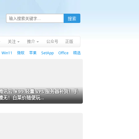
关注
推介
公众号
正版
Win11
微软
苹果
SetApp
Office
精选
腾讯云 ￥99 轻量 VPS 服务器补货！手
慢无！白菜价随便玩...