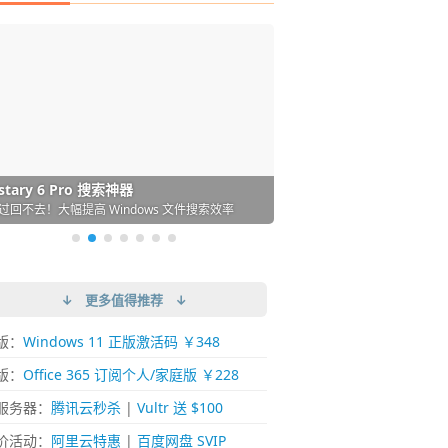
DM 必备的下载神器
istary 6 Pro 搜索神器
ences 桌面图标自动整理/美化神器
arallels Desktop 虚拟机
ownie 下载网络视频的神器 (Mac)
ypora - 极简好用的 Markdown 编辑器
强的 Windows 平台下载工具
过回不去！大幅提高 Windows 文件搜索效率
人必备！图标再多桌面也不再凌乱！
 Mac 上流畅运行 Windows (支持 M 芯片)
键下视频，超简单好用！谁用谁知道
覆写作体验！跨平台支持 Win / Mac
↓ 更多值得推荐 ↓
版：
Windows 11 正版激活码 ￥348
版：
Office 365 订阅个人/家庭版 ￥228
服务器：
腾讯云秒杀
|
Vultr 送 $100
价活动：
阿里云特惠
|
百度网盘 SVIP