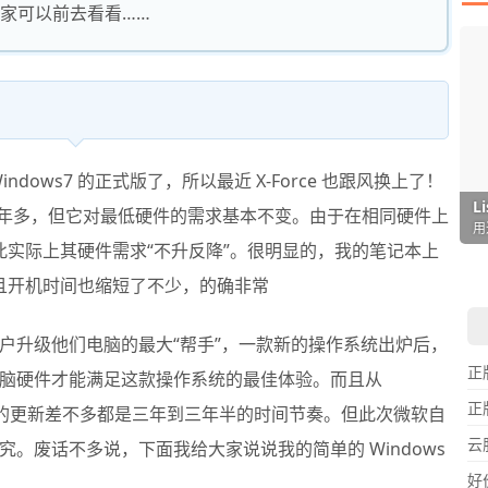
家可以前去看看……
indows7 的正式版
了，所以最近 X-Force 也跟风换上了！
I
L
F
P
D
T
年多，但它对最低硬件的需求基本不变。由于在相同硬件上
超
用
懒
在
一
颠
畅，因此实际上其硬件需求“不升反降”。很明显的，我的笔记本上
且开机时间也缩短了不少，的确非常
户升级他们电脑的最大“帮手”，一款新的操作系统出炉后，
正
脑硬件才能满足这款操作系统的最佳体验。而且从
正
到Vista的更新差不多都是三年到三年半的时间节奏。但此次微软自
云
探究。废话不多说，下面我给大家说说我的简单的
Windows
好