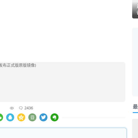
最
2436