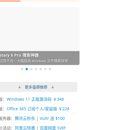
DM 必备的下载神器
istary 6 Pro 搜索神器
ences 桌面图标自动整理/美化神器
arallels Desktop 虚拟机
ownie 下载网络视频的神器 (Mac)
ypora - 极简好用的 Markdown 编辑器
强的 Windows 平台下载工具
过回不去！大幅提高 Windows 文件搜索效率
人必备！图标再多桌面也不再凌乱！
 Mac 上流畅运行 Windows (支持 M 芯片)
键下视频，超简单好用！谁用谁知道
覆写作体验！跨平台支持 Win / Mac
↓ 更多值得推荐 ↓
版：
Windows 11 正版激活码 ￥348
版：
Office 365 订阅个人/家庭版 ￥228
服务器：
腾讯云秒杀
|
Vultr 送 $100
价活动：
阿里云特惠
|
百度网盘 SVIP