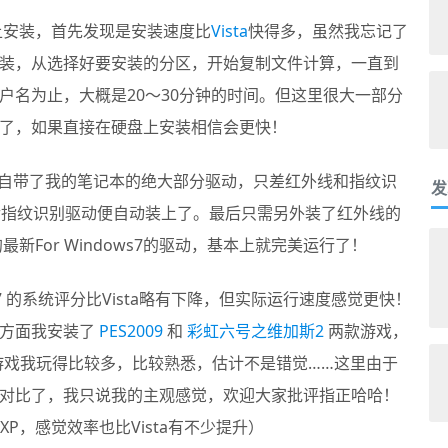
上安装，首先发现是安装速度比
Vista
快得多，虽然我忘记了
装，从选择好要安装的分区，开始复制文件计算，一直到
户名为止，大概是20～30分钟的时间。但这里很大一部分
了，如果直接在硬盘上安装相信会更快！
自带了我的笔记本的绝大部分驱动，只差红外线和指纹识
发
te之后指纹识别驱动便自动装上了。最后只需另外装了红外线的
卡的最新For Windows7的驱动，基本上就完美运行了！
7
的系统评分比Vista略有下降，但实际运行速度感觉更快！
戏方面我安装了
PES2009
和
彩虹六号之维加斯2
两款游戏，
款游戏我玩得比较多，比较熟悉，估计不是错觉……这里由于
对比了，我只说我的主观感觉，欢迎大家批评指正哈哈！
XP，感觉效率也比Vista有不少提升）