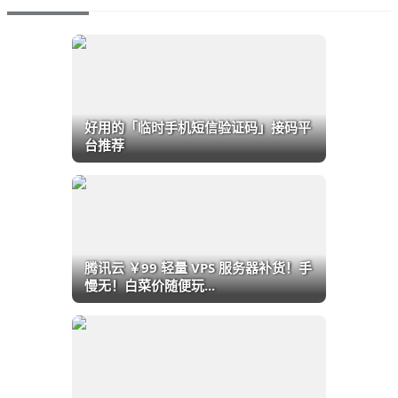
好用的「临时手机短信验证码」接码平
台推荐
腾讯云 ￥99 轻量 VPS 服务器补货！手
慢无！白菜价随便玩...