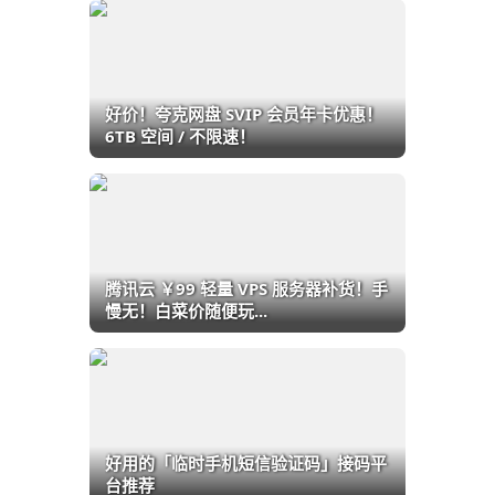
好价！夸克网盘 SVIP 会员年卡优惠！
6TB 空间 / 不限速！
腾讯云 ￥99 轻量 VPS 服务器补货！手
慢无！白菜价随便玩...
好用的「临时手机短信验证码」接码平
台推荐