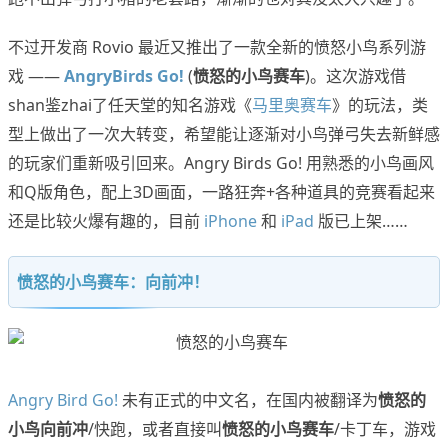
不过开发商 Rovio 最近又推出了一款全新的愤怒小鸟系列游
戏 ——
AngryBirds Go!
(
愤怒的小鸟赛车
)。这次游戏借
shan鉴zhai了任天堂的知名游戏《
马里奥赛车
》的玩法，类
型上做出了一次大转变，希望能让逐渐对小鸟弹弓失去新鲜感
的玩家们重新吸引回来。Angry Birds Go! 用熟悉的小鸟画风
和Q版角色，配上3D画面，一路狂奔+各种道具的竞赛看起来
还是比较火爆有趣的，目前
iPhone
和
iPad
版已上架……
愤怒的小鸟赛车：向前冲！
Angry Bird Go!
未有正式的中文名，在国内被翻译为
愤怒的
小鸟向前冲
/快跑，或者直接叫
愤怒的小鸟赛车
/卡丁车，游戏