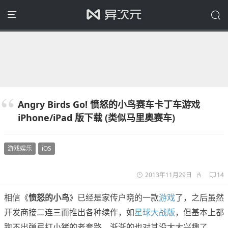
Angry Birds Go! 愤怒的小鸟赛车卡丁车游戏
iPhone/iPad 版下载 (类似马里奥赛车)
游戏娱乐
iOS
2013年11月29日
14
相信《
愤怒的小鸟
》已经是家传户晓的一款
游戏
了，之后虽然
开发商接二连三而推出各种续作，如
星球大战版
，但基本上都
跑不出弹弓打小猪的老套路，渐渐的也对其没太大兴趣了。