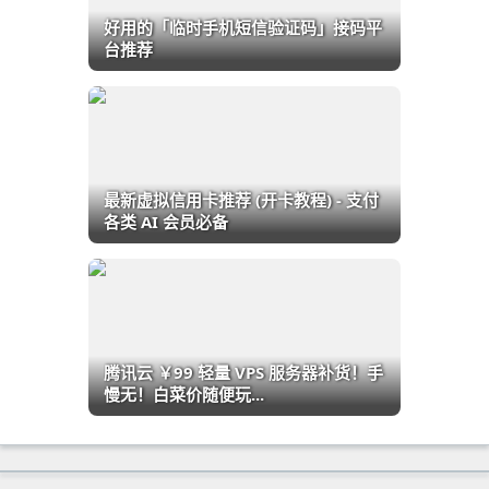
好用的「临时手机短信验证码」接码平
台推荐
最新虚拟信用卡推荐 (开卡教程) - 支付
各类 AI 会员必备
腾讯云 ￥99 轻量 VPS 服务器补货！手
慢无！白菜价随便玩...